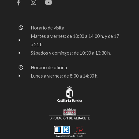
c
s
u
e
t
t
b
a
u
o
g
b
Horario de visita
o
r
e
k
a
Martes a viernes: de 10:30 a 14:00 h. y de 17
-
m
a 21 h.
f
Sábados y domingos: de 10:30 a 13:30 h.
Horario de oficina
Lunes a viernes: de 8:00 a 14:30 h.