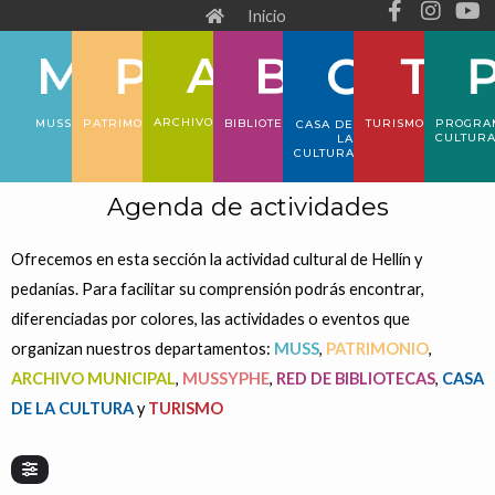
F
I
Y
Ir
Inicio
a
n
o
al
c
s
u
e
t
t
contenido
b
a
u
o
g
b
ARCHIVO
PATRIMONIO
TURISMO
PROGRA
MUSS
BIBLIOTECA
CASA DE
o
r
e
CULTUR
LA
CULTURA
k
a
-
m
Agenda de actividades
f
Ofrecemos en esta sección la actividad cultural de Hellín y
pedanías. Para facilitar su comprensión podrás encontrar,
diferenciadas por colores, las actividades o eventos que
organizan nuestros departamentos:
MUSS
,
PATRIMONIO
,
ARCHIVO MUNICIPAL
,
MUSSYPHE
,
RED DE BIBLIOTECAS
,
CASA
DE LA CULTURA
y
TURISMO