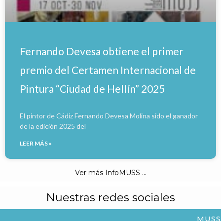
Fernando Devesa obtiene el primer
premio del Certamen Internacional de
Pintura “Ciudad de Hellín” 2025
El pintor de Cádiz Fernando Devesa Molina sido el ganador
de la edición 2025 del
LEER MÁS »
Ver más InfoMUSS ...
Nuestras redes sociales
MUSS