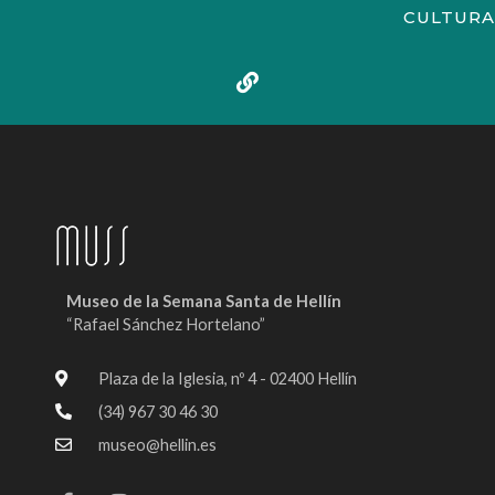
CULTURA
Museo de la Semana Santa de Hellín
“Rafael Sánchez Hortelano”
Plaza de la Iglesia, nº 4 - 02400 Hellín
(34) 967 30 46 30
museo@hellin.es
F
I
Y
a
n
o