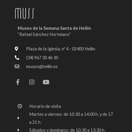
Museo de la Semana Santa de Hellín
“Rafael Sánchez Hortelano”
Plaza de la Iglesia, nº 4 - 02400 Hellín
(34) 967 30 46 30
museo@hellin.es
F
I
Y
a
n
o
c
s
u
e
t
t
b
a
u
o
g
b
Horario de visita
o
r
e
k
a
Martes a viernes: de 10:30 a 14:00 h. y de 17
-
m
a 21 h.
f
Sábados y domingos: de 10:30 a 13:30 h.