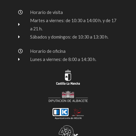
b
a
u
o
g
b
Horario de visita
o
r
e
k
a
Martes a viernes: de 10:30 a 14:00 h. y de 17
-
m
a 21 h.
f
Sábados y domingos: de 10:30 a 13:30 h.
Horario de oficina
Lunes a viernes: de 8:00 a 14:30 h.