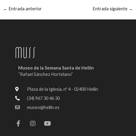
←
Entrada anterior
Entrada siguiente
→
Museo de la Semana Santa de Hellín
“Rafael Sánchez Hortelano”
Plaza de la Iglesia, nº 4 - 02400 Hellín
(34) 967 30 46 30
museo@hellin.es
F
I
Y
a
n
o
c
s
u
e
t
t