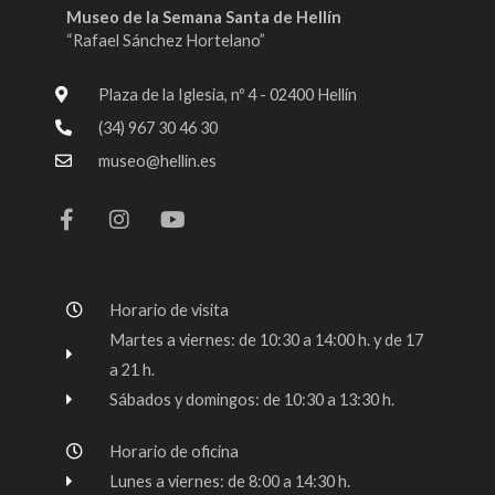
Museo de la Semana Santa de Hellín
“Rafael Sánchez Hortelano”
Plaza de la Iglesia, nº 4 - 02400 Hellín
(34) 967 30 46 30
museo@hellin.es
F
I
Y
a
n
o
c
s
u
e
t
t
b
a
u
o
g
b
Horario de visita
o
r
e
k
a
Martes a viernes: de 10:30 a 14:00 h. y de 17
-
m
a 21 h.
f
Sábados y domingos: de 10:30 a 13:30 h.
Horario de oficina
Lunes a viernes: de 8:00 a 14:30 h.