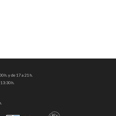
0 h. y de 17 a 21 h.
13:30 h.
h.