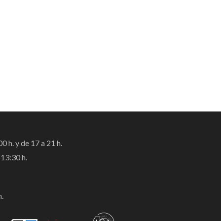
0 h. y de 17 a 21 h.
13:30 h.
h.