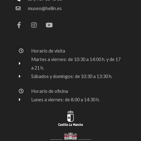
museo@hellin.es
F
I
Y
a
n
o
c
s
u
e
t
t
b
a
u
o
g
b
Horario de visita
o
r
e
k
a
Martes a viernes: de 10:30 a 14:00 h. y de 17
-
m
a 21 h.
f
Sábados y domingos: de 10:30 a 13:30 h.
Horario de oficina
Lunes a viernes: de 8:00 a 14:30 h.