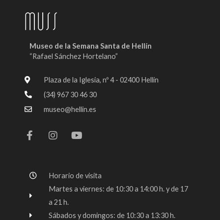
Museo de la Semana Santa de Hellín
“Rafael Sánchez Hortelano”
Plaza de la Iglesia, nº 4 - 02400 Hellín
(34) 967 30 46 30
museo@hellin.es
F
I
Y
a
n
o
c
s
u
e
t
t
b
a
u
o
g
b
Horario de visita
o
r
e
k
a
Martes a viernes: de 10:30 a 14:00 h. y de 17
-
m
a 21 h.
f
Sábados y domingos: de 10:30 a 13:30 h.