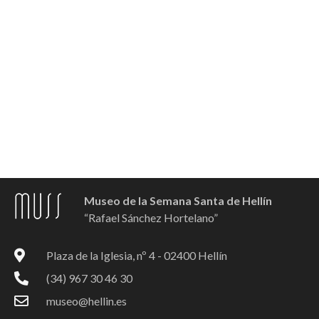
Museo de la Semana Santa de Hellín
“Rafael Sánchez Hortelano”
Plaza de la Iglesia, nº 4 - 02400 Hellín
(34) 967 30 46 30
museo@hellin.es
F
I
Y