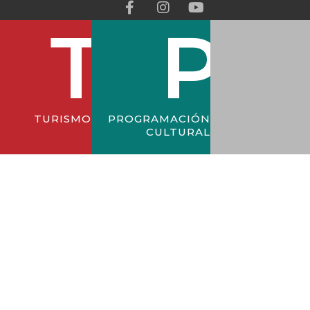
F
I
Y
a
n
o
c
s
u
e
t
t
b
a
u
o
g
b
o
r
e
k
a
-
m
TURISMO
PROGRAMACIÓN
f
CULTURAL