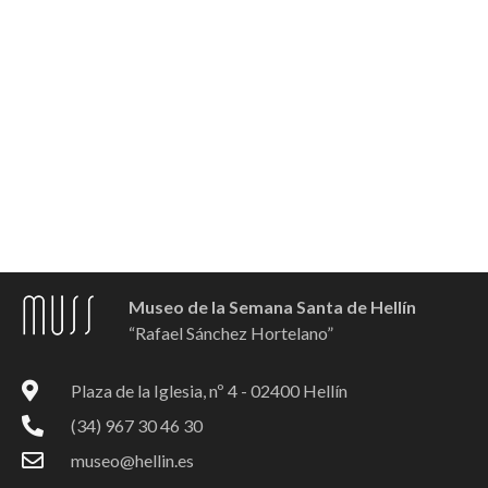
Museo de la Semana Santa de Hellín
“Rafael Sánchez Hortelano”
Plaza de la Iglesia, nº 4 - 02400 Hellín
(34) 967 30 46 30
museo@hellin.es
F
I
Y