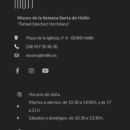
Museo de la Semana Santa de Hellín
“Rafael Sánchez Hortelano”
Plaza de la Iglesia, nº 4 - 02400 Hellín
(34) 967 30 46 30
museo@hellin.es
F
I
Y
a
n
o
c
s
u
e
t
t
b
a
u
o
g
b
Horario de visita
o
r
e
k
a
Martes a viernes: de 10:30 a 14:00 h. y de 17
-
m
a 21 h.
f
Sábados y domingos: de 10:30 a 13:30 h.