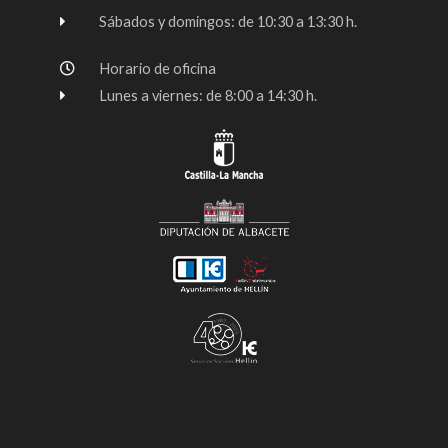
f
Sábados y domingos: de 10:30 a 13:30 h.
Horario de oficina
Lunes a viernes: de 8:00 a 14:30 h.