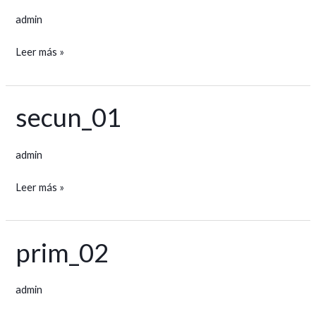
admin
Leer más »
secun_01
secun_01
admin
Leer más »
prim_02
prim_02
admin