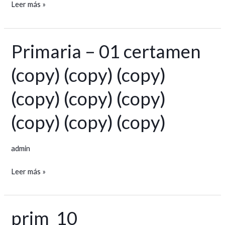
Leer más »
Primaria – 01 certamen
Primaria
–
(copy) (copy) (copy)
01
certamen
(copy) (copy) (copy)
(copy)
(copy)
(copy) (copy) (copy)
(copy)
(copy)
admin
(copy)
(copy)
Leer más »
(copy)
(copy)
(copy)
prim_10
prim_10