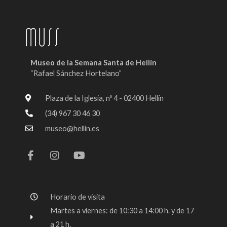
Museo de la Semana Santa de Hellín
“Rafael Sánchez Hortelano”
Plaza de la Iglesia, nº 4 - 02400 Hellín
(34) 967 30 46 30
museo@hellin.es
F
I
Y
a
n
o
c
s
u
e
t
t
b
a
u
o
g
b
Horario de visita
o
r
e
k
a
Martes a viernes: de 10:30 a 14:00 h. y de 17
-
m
a 21 h.