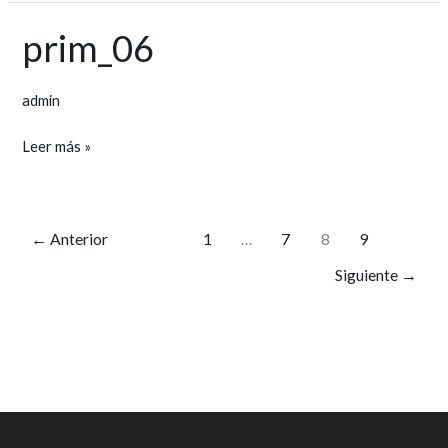
prim_06
prim_06
admin
Leer más »
←
Anterior
1
…
7
8
9
Siguiente
→