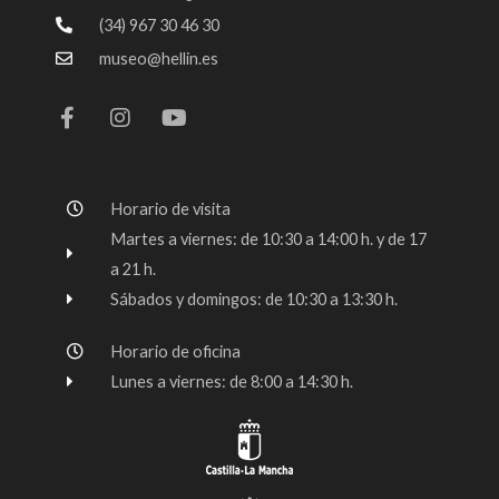
(34) 967 30 46 30
museo@hellin.es
F
I
Y
a
n
o
c
s
u
e
t
t
b
a
u
o
g
b
Horario de visita
o
r
e
k
a
Martes a viernes: de 10:30 a 14:00 h. y de 17
-
m
a 21 h.
f
Sábados y domingos: de 10:30 a 13:30 h.
Horario de oficina
Lunes a viernes: de 8:00 a 14:30 h.