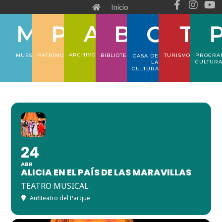
F
I
Y
Ir
Inicio
a
n
o
al
c
s
u
e
t
t
contenido
b
a
u
o
g
b
ARCHIVO
PATRIMONIO
TURISMO
PROGRA
MUSS
BIBLIOTECA
CASA DE
o
r
e
CULTUR
LA
CULTURA
k
a
-
m
f
24
ABR
ALICIA EN EL PAÍS DE LAS MARAVILLAS
TEATRO MUSICAL
Anfiteatro del Parque