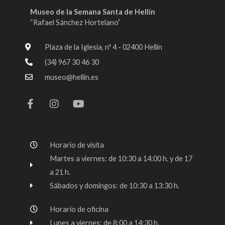
Museo de la Semana Santa de Hellín
“Rafael Sánchez Hortelano”
Plaza de la Iglesia, nº 4 - 02400 Hellín
(34) 967 30 46 30
museo@hellin.es
F
I
Y
a
n
o
c
s
u
e
t
t
b
a
u
o
g
b
Horario de visita
o
r
e
k
a
Martes a viernes: de 10:30 a 14:00 h. y de 17
-
m
a 21 h.
f
Sábados y domingos: de 10:30 a 13:30 h.
Horario de oficina
Lunes a viernes: de 8:00 a 14:30 h.