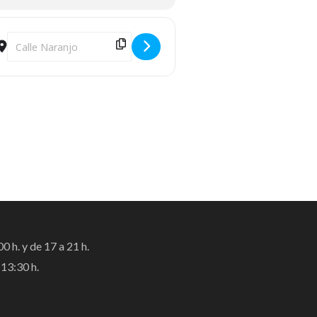
Destination Address - Biblioteca Medieval 24 _25 octubre 2025 [
0 h. y de 17 a 21 h.
13:30 h.