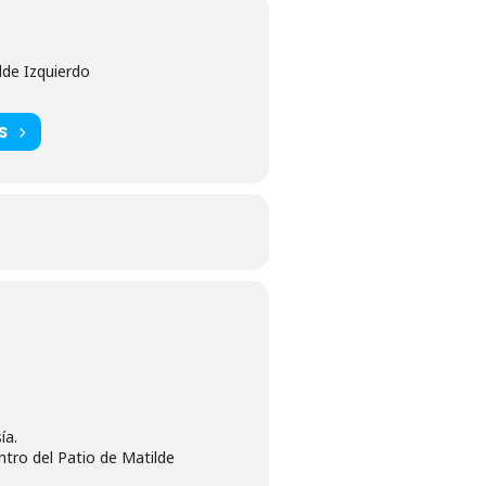
lde Izquierdo
S
ía.
ntro del Patio de Matilde