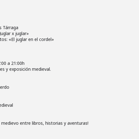
s Tárraga
Juglar x juglar»
os: «El juglar en el cordel»
:00 a 21:00h
res y exposición medieval.
ierdo
edieval
l medievo entre libros, historias y aventuras!