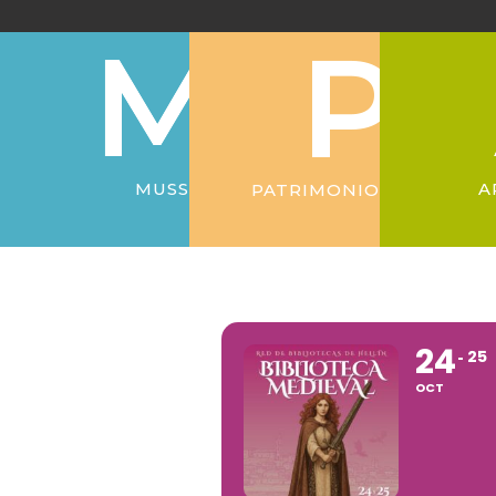
Ir
al
contenido
MUSS
A
PATRIMONIO
24
25
OCT