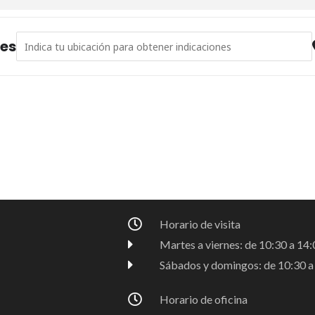
Address - Biblioteca Medieval 24 _25 octubre 2025 [g7gqfTATV]
nes
Horario de visita
Martes a viernes: de 10:30 a 14:0
Sábados y domingos: de 10:30 a 
Horario de oficina