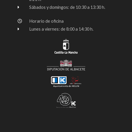
f
Sábados y domingos: de 10:30 a 13:30 h.
Horario de oficina
Lunes a viernes: de 8:00 a 14:30 h.