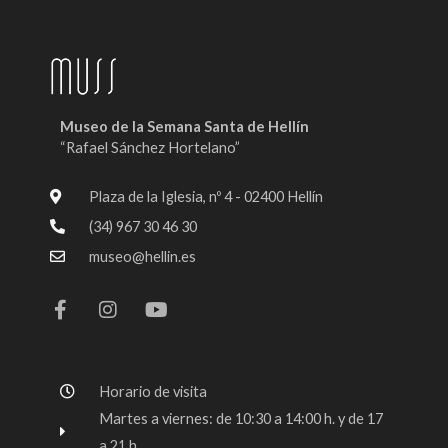
Museo de la Semana Santa de Hellín
“Rafael Sánchez Hortelano”
Plaza de la Iglesia, nº 4 - 02400 Hellín
(34) 967 30 46 30
museo@hellin.es
F
I
Y
a
n
o
c
s
u
e
t
t
b
a
u
o
g
b
Horario de visita
o
r
e
k
a
Martes a viernes: de 10:30 a 14:00 h. y de 17
-
m
a 21 h.