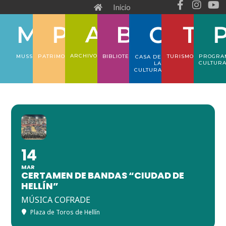
F
I
Y
Ir
Inicio
a
n
o
al
c
s
u
e
t
t
contenido
b
a
u
o
g
b
ARCHIVO
PATRIMONIO
TURISMO
PROGRA
MUSS
BIBLIOTECA
CASA DE
o
r
e
CULTUR
LA
CULTURA
k
a
-
m
f
14
MAR
CERTAMEN DE BANDAS “CIUDAD DE
HELLÍN”
MÚSICA COFRADE
Plaza de Toros de Hellín