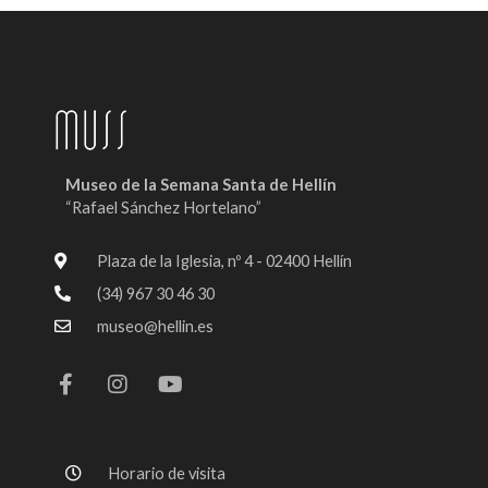
Museo de la Semana Santa de Hellín
“Rafael Sánchez Hortelano”
Plaza de la Iglesia, nº 4 - 02400 Hellín
(34) 967 30 46 30
museo@hellin.es
F
I
Y
a
n
o
c
s
u
e
t
t
b
a
u
o
g
b
Horario de visita
o
r
e