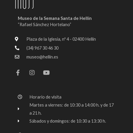
Museo de la Semana Santa de Hellín
“Rafael Sánchez Hortelano”
Plaza de la Iglesia, nº 4 - 02400 Hellín
(34) 967 30 46 30
museo@hellin.es
F
I
Y
a
n
o
c
s
u
e
t
t
b
a
u
o
g
b
Horario de visita
o
r
e
k
a
Martes a viernes: de 10:30 a 14:00 h. y de 17
-
m
a 21 h.
f
Sábados y domingos: de 10:30 a 13:30 h.