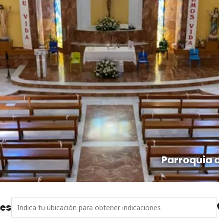
Parroquia 
Address - Concierto de clavecín: Jean Philippe Rameau (1683-1
nes