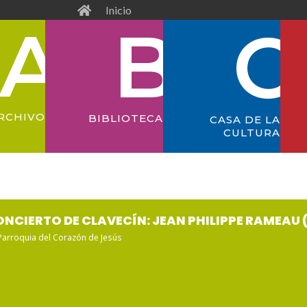
Inicio
RCHIVO
BIBLIOTECA
CASA DE LA
CULTURA
NCIERTO DE CLAVECÍN: JEAN PHILIPPE RAMEAU 
Parroquia del Corazón de Jesús