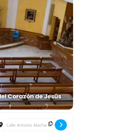
del Corazón de Jesús
764) [TdgDNBQZw]
Destination Address - Concierto de clavecín: Jean Philippe Rameau