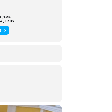
e Jesús
 , Hellín
S