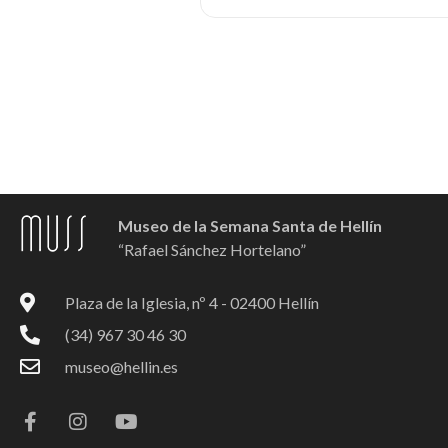
Museo de la Semana Santa de Hellín
“Rafael Sánchez Hortelano”
Plaza de la Iglesia, nº 4 - 02400 Hellín
(34) 967 30 46 30
museo@hellin.es
F
I
Y
a
n
o
c
s
u