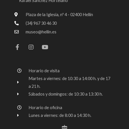
“Rafael Sánchez Hortelano”
Plaza de la Iglesia, nº 4 - 02400 Hellín
(34) 967 30 46 30
museo@hellin.es
F
I
Y
a
n
o
c
s
u
e
t
t
b
a
u
o
g
b
Horario de visita
o
r
e
k
a
Martes a viernes: de 10:30 a 14:00 h. y de 17
-
m
a 21 h.
f
Sábados y domingos: de 10:30 a 13:30 h.
Horario de oficina
Lunes a viernes: de 8:00 a 14:30 h.