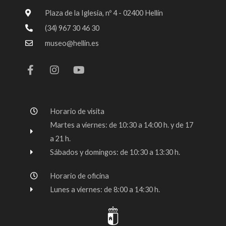
Plaza de la Iglesia, nº 4 - 02400 Hellín
(34) 967 30 46 30
museo@hellin.es
F
I
Y
a
n
o
c
s
u
e
t
t
b
a
u
o
g
b
Horario de visita
o
r
e
k
a
Martes a viernes: de 10:30 a 14:00 h. y de 17
-
m
a 21 h.
f
Sábados y domingos: de 10:30 a 13:30 h.
Horario de oficina
Lunes a viernes: de 8:00 a 14:30 h.