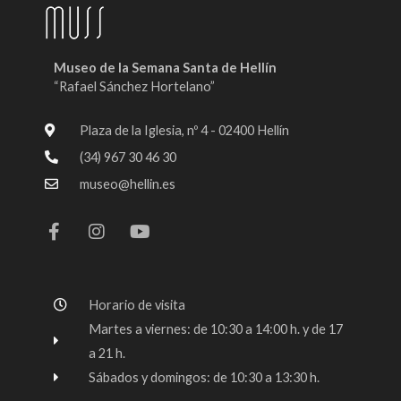
Museo de la Semana Santa de Hellín
“Rafael Sánchez Hortelano”
Plaza de la Iglesia, nº 4 - 02400 Hellín
(34) 967 30 46 30
museo@hellin.es
F
I
Y
a
n
o
c
s
u
e
t
t
b
a
u
o
g
b
Horario de visita
o
r
e
k
a
Martes a viernes: de 10:30 a 14:00 h. y de 17
-
m
a 21 h.
f
Sábados y domingos: de 10:30 a 13:30 h.