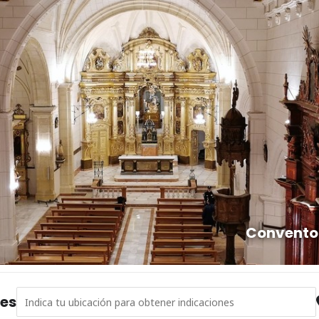
Convento 
Address - El día que se me apareció Rocío Jurado [jqQUfwVe9]
nes