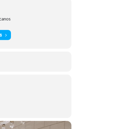
scanos
S