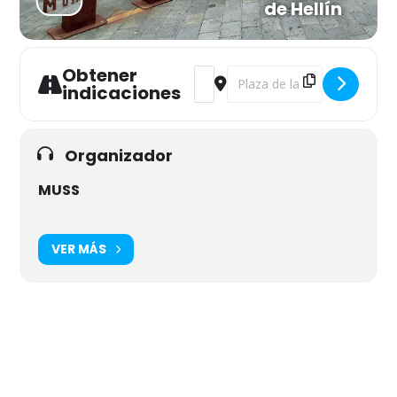
de Hellín
Obtener
Address - "En un lugar de la Memor
Destination Address - "En un
indicaciones
Organizador
MUSS
VER MÁS