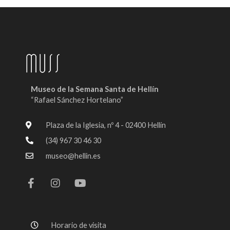
Museo de la Semana Santa de Hellín
“Rafael Sánchez Hortelano”
Plaza de la Iglesia, nº 4 - 02400 Hellín
(34) 967 30 46 30
museo@hellin.es
F
I
Y
a
n
o
c
s
u
e
t
t
b
a
u
o
g
b
Horario de visita
o
r
e