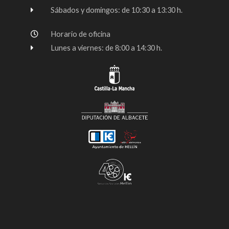
f
Sábados y domingos: de 10:30 a 13:30 h.
Horario de oficina
Lunes a viernes: de 8:00 a 14:30 h.