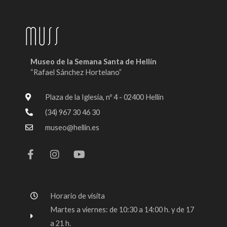
Museo de la Semana Santa de Hellín
“Rafael Sánchez Hortelano”
Plaza de la Iglesia, nº 4 - 02400 Hellín
(34) 967 30 46 30
museo@hellin.es
F
I
Y
a
n
o
c
s
u
e
t
t
b
a
u
o
g
b
Horario de visita
o
r
e
k
a
Martes a viernes: de 10:30 a 14:00 h. y de 17
-
m
a 21 h.