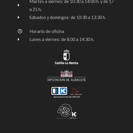
k
a
Martes a viernes: de 10:30 a 14:00 h. y de 17
-
m
a 21 h.
f
Sábados y domingos: de 10:30 a 13:30 h.
Horario de oficina
Lunes a viernes: de 8:00 a 14:30 h.