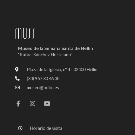
Museo de la Semana Santa de Hellín
“Rafael Sánchez Hortelano”
Plaza de la Iglesia, nº 4 - 02400 Hellín
(34) 967 30 46 30
museo@hellin.es
F
I
Y
a
n
o
c
s
u
e
t
t
b
a
u
o
g
b
Horario de visita
o
r
e