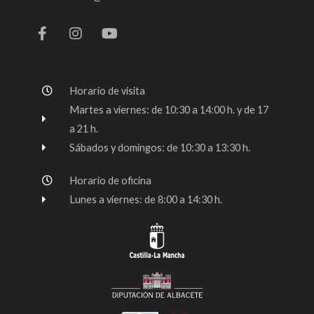
F
I
Y
a
n
o
c
s
u
e
t
t
b
a
u
o
g
b
Horario de visita
o
r
e
k
a
Martes a viernes: de 10:30 a 14:00 h. y de 17
-
m
a 21 h.
f
Sábados y domingos: de 10:30 a 13:30 h.
Horario de oficina
Lunes a viernes: de 8:00 a 14:30 h.