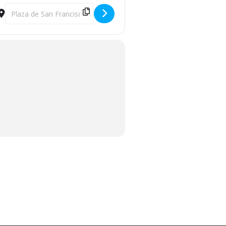
Destination Address - Habaneras [44V6tbrbl]