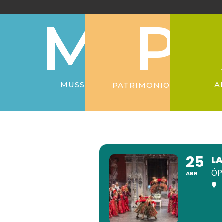
Ir
al
contenido
MUSS
A
PATRIMONIO
25
L
ÓP
ABR