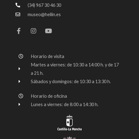
(34) 967 30 46 30
museo@hellin.es
F
I
Y
a
n
o
c
s
u
e
t
t
b
a
u
o
g
b
Horario de visita
o
r
e
k
a
Martes a viernes: de 10:30 a 14:00 h. y de 17
-
m
a 21 h.
f
Sábados y domingos: de 10:30 a 13:30 h.
Horario de oficina
Lunes a viernes: de 8:00 a 14:30 h.