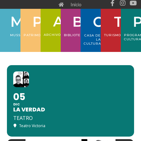
F
I
Y
Ir
Inicio
a
n
o
al
c
s
u
e
t
t
contenido
b
a
u
o
g
b
ARCHIVO
PATRIMONIO
TURISMO
PROGRA
MUSS
BIBLIOTECA
CASA DE
o
r
e
CULTUR
LA
CULTURA
k
a
-
m
f
05
DIC
LA VERDAD
TEATRO
Teatro Victoria