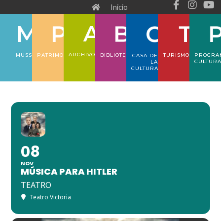
F
I
Y
Ir
Inicio
a
n
o
al
c
s
u
e
t
t
contenido
b
a
u
o
g
b
ARCHIVO
PATRIMONIO
TURISMO
PROGRA
MUSS
BIBLIOTECA
CASA DE
o
r
e
CULTUR
LA
CULTURA
k
a
-
m
f
08
NOV
MÚSICA PARA HITLER
TEATRO
Teatro Victoria