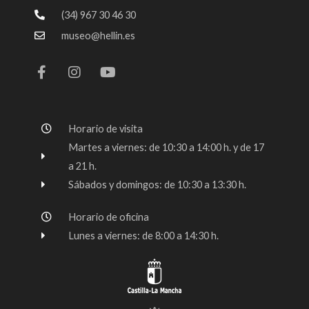
(34) 967 30 46 30
museo@hellin.es
F
I
Y
a
n
o
c
s
u
e
t
t
b
a
u
o
g
b
Horario de visita
o
r
e
k
a
Martes a viernes: de 10:30 a 14:00 h. y de 17
-
m
a 21 h.
f
Sábados y domingos: de 10:30 a 13:30 h.
Horario de oficina
Lunes a viernes: de 8:00 a 14:30 h.