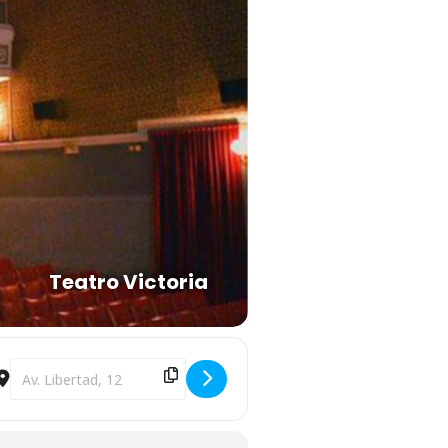
Teatro Victoria
Destination Address - Parejas imperfectas [AKag7ObUV]