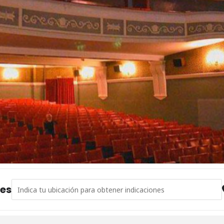
Address - Parejas imperfectas [O7mKJR4kL]
nes