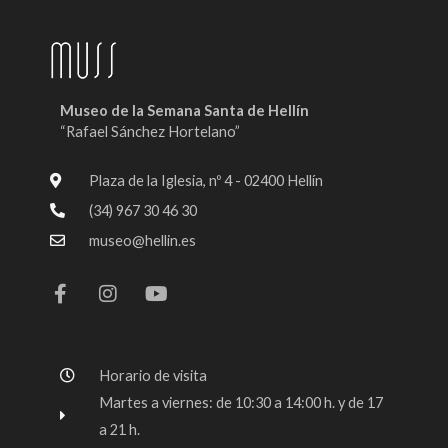
Museo de la Semana Santa de Hellín
“Rafael Sánchez Hortelano”
Plaza de la Iglesia, nº 4 - 02400 Hellín
(34) 967 30 46 30
museo@hellin.es
F
I
Y
a
n
o
c
s
u
e
t
t
b
a
u
o
g
b
Horario de visita
o
r
e
k
a
Martes a viernes: de 10:30 a 14:00 h. y de 17
-
m
a 21 h.
f