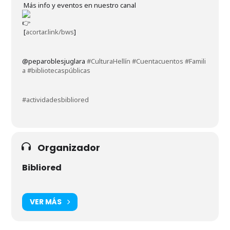
Más info y eventos en nuestro canal
[
acortar.link/bws
]
@peparoblesjuglara
#CulturaHellín
#Cuentacuentos
#Famili
a
#bibliotecaspúblicas
#actividadesbibliored
Organizador
Bibliored
VER MÁS