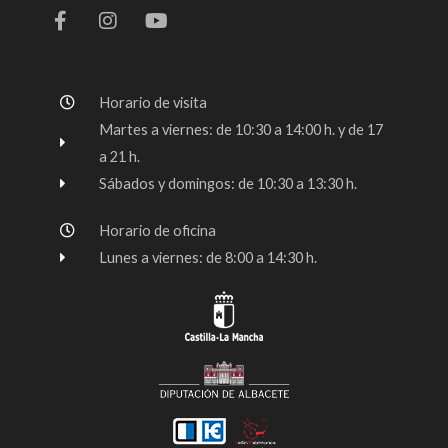
a
n
o
c
s
u
e
t
t
b
a
u
o
g
b
Horario de visita
o
r
e
k
a
Martes a viernes: de 10:30 a 14:00 h. y de 17
-
m
a 21 h.
f
Sábados y domingos: de 10:30 a 13:30 h.
Horario de oficina
Lunes a viernes: de 8:00 a 14:30 h.