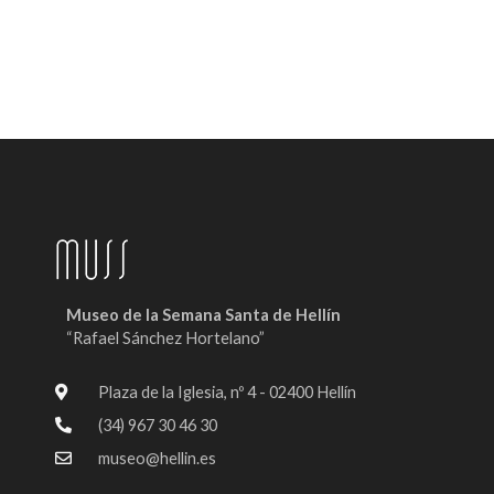
Museo de la Semana Santa de Hellín
“Rafael Sánchez Hortelano”
Plaza de la Iglesia, nº 4 - 02400 Hellín
(34) 967 30 46 30
museo@hellin.es
F
I
Y