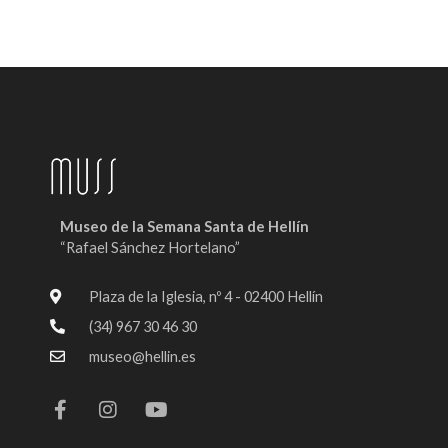
Museo de la Semana Santa de Hellín
“Rafael Sánchez Hortelano”
Plaza de la Iglesia, nº 4 - 02400 Hellín
(34) 967 30 46 30
museo@hellin.es
F
I
Y
a
n
o
c
s
u
e
t
t