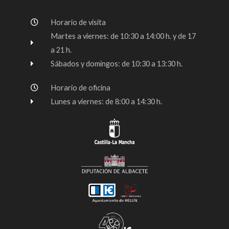
b
a
u
o
g
b
Horario de visita
o
r
e
k
a
Martes a viernes: de 10:30 a 14:00 h. y de 17
-
m
a 21 h.
f
Sábados y domingos: de 10:30 a 13:30 h.
Horario de oficina
Lunes a viernes: de 8:00 a 14:30 h.