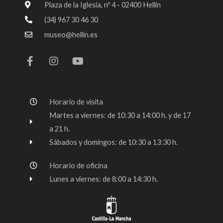
Plaza de la Iglesia, nº 4 - 02400 Hellín
(34) 967 30 46 30
museo@hellin.es
F
I
Y
a
n
o
c
s
u
e
t
t
b
a
u
o
g
b
Horario de visita
o
r
e
k
a
Martes a viernes: de 10:30 a 14:00 h. y de 17
-
m
a 21 h.
f
Sábados y domingos: de 10:30 a 13:30 h.
Horario de oficina
Lunes a viernes: de 8:00 a 14:30 h.