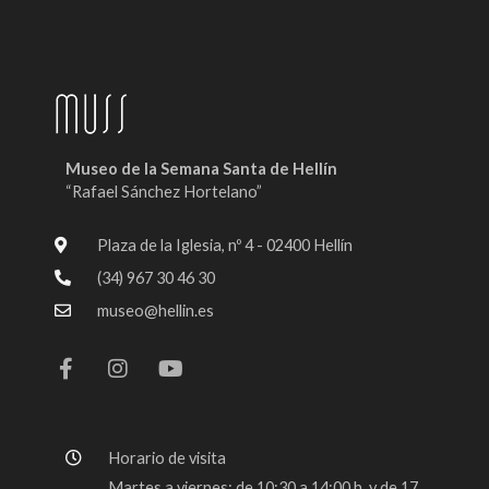
Museo de la Semana Santa de Hellín
“Rafael Sánchez Hortelano”
Plaza de la Iglesia, nº 4 - 02400 Hellín
(34) 967 30 46 30
museo@hellin.es
F
I
Y
a
n
o
c
s
u
e
t
t
b
a
u
o
g
b
Horario de visita
o
r
e
k
a
Martes a viernes: de 10:30 a 14:00 h. y de 17