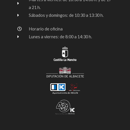
-
m
a 21 h.
f
Sábados y domingos: de 10:30 a 13:30 h.
Horario de oficina
Lunes a viernes: de 8:00 a 14:30 h.