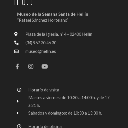
Museo de la Semana Santa de Hellín
“Rafael Sánchez Hortelano”
Plaza de la Iglesia, nº 4 - 02400 Hellín
(34) 967 30 46 30
museo@hellin.es
F
I
Y
a
n
o
c
s
u
e
t
t
b
a
u
o
g
b
Horario de visita
o
r
e
k
a
Martes a viernes: de 10:30 a 14:00 h. y de 17
-
m
a 21 h.
f
Sábados y domingos: de 10:30 a 13:30 h.
Horario de oficina