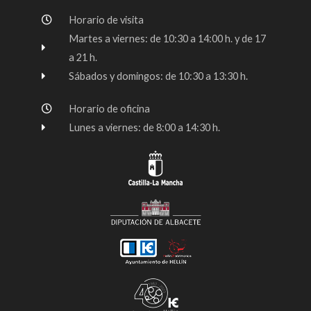
o
g
b
Horario de visita
o
r
e
k
a
Martes a viernes: de 10:30 a 14:00 h. y de 17
-
m
a 21 h.
f
Sábados y domingos: de 10:30 a 13:30 h.
Horario de oficina
Lunes a viernes: de 8:00 a 14:30 h.