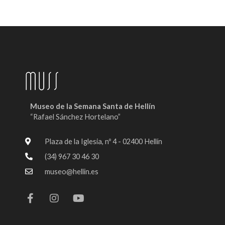
Museo de la Semana Santa de Hellín
“Rafael Sánchez Hortelano”
Plaza de la Iglesia, nº 4 - 02400 Hellín
(34) 967 30 46 30
museo@hellin.es
F
I
Y
a
n
o
c
s
u
e
t
t
b
a
u