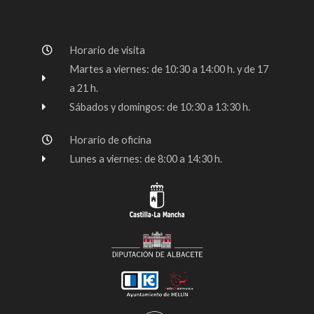
e
t
t
b
a
u
o
g
b
Horario de visita
o
r
e
k
a
Martes a viernes: de 10:30 a 14:00 h. y de 17
-
m
a 21 h.
f
Sábados y domingos: de 10:30 a 13:30 h.
Horario de oficina
Lunes a viernes: de 8:00 a 14:30 h.