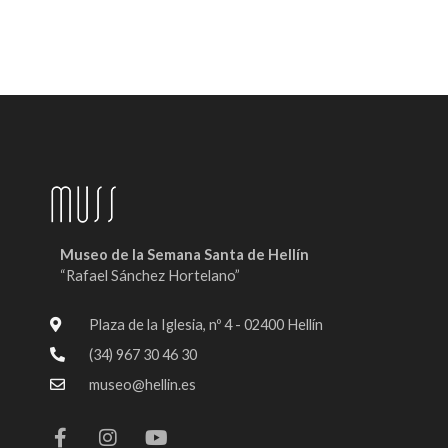
Museo de la Semana Santa de Hellín
“Rafael Sánchez Hortelano”
Plaza de la Iglesia, nº 4 - 02400 Hellín
(34) 967 30 46 30
museo@hellin.es
F
I
Y
a
n
o
c
s
u