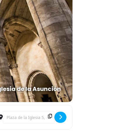
glesia de la Asunción
W]
Destination Address - Visita guiada por el casco antiguo de Hellín.