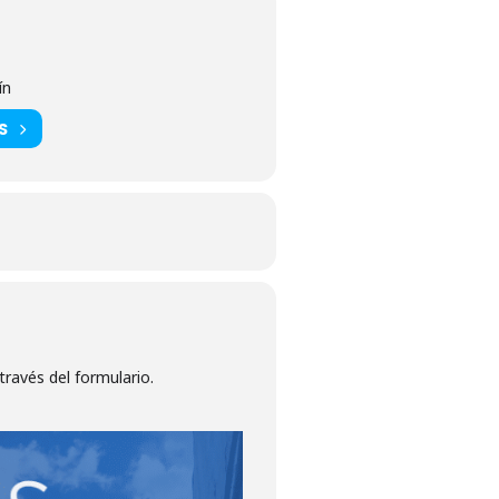
ín
S
 través del formulario.