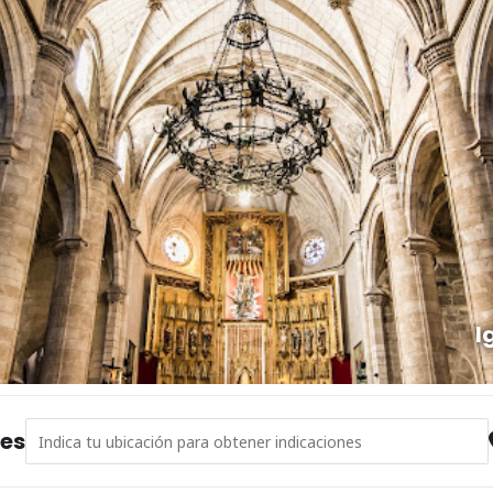
I
Address - Visita guiada por el casco antiguo de Hellín. [Fd3AQ5br
nes