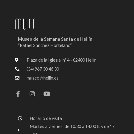
Museo de la Semana Santa de Hellín
“Rafael Sánchez Hortelano”
Plaza de la Iglesia, nº 4 - 02400 Hellín
(34) 967 30 46 30
museo@hellin.es
F
I
Y
a
n
o
c
s
u
e
t
t
b
a
u
o
g
b
Horario de visita
o
r
e
k
a
Martes a viernes: de 10:30 a 14:00 h. y de 17
-
m