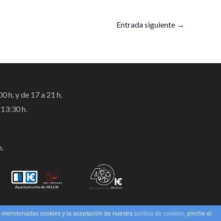
Entrada siguiente
→
0 h. y de 17 a 21 h.
13:30 h.
h.
as mencionadas cookies y la aceptación de nuestra
política de cookies
, pinche el
Diseño:
CINEPROAD