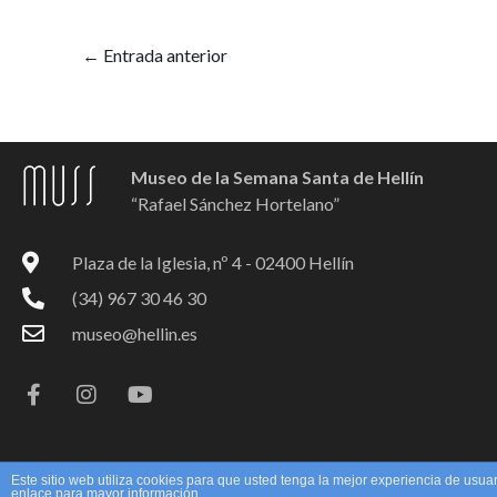
←
Entrada anterior
Museo de la Semana Santa de Hellín
“Rafael Sánchez Hortelano”
Plaza de la Iglesia, nº 4 - 02400 Hellín
(34) 967 30 46 30
museo@hellin.es
F
I
Y
a
n
o
c
s
u
e
t
t
b
a
u
o
g
b
Este sitio web utiliza cookies para que usted tenga la mejor experiencia de us
o
r
e
enlace para mayor información.
Copyright © 2026 Cultura Hellín
Política