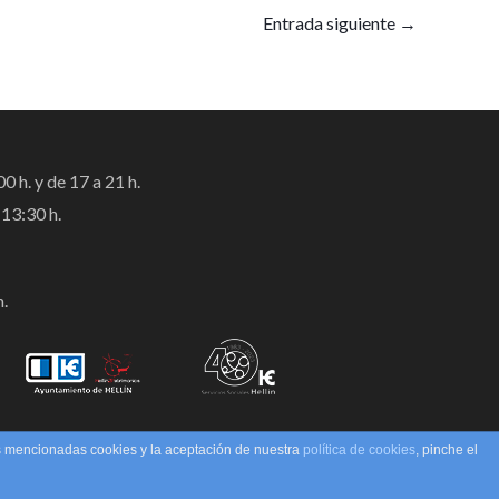
Entrada siguiente
→
0 h. y de 17 a 21 h.
13:30 h.
h.
as mencionadas cookies y la aceptación de nuestra
política de cookies
, pinche el
Diseño:
CINEPROAD