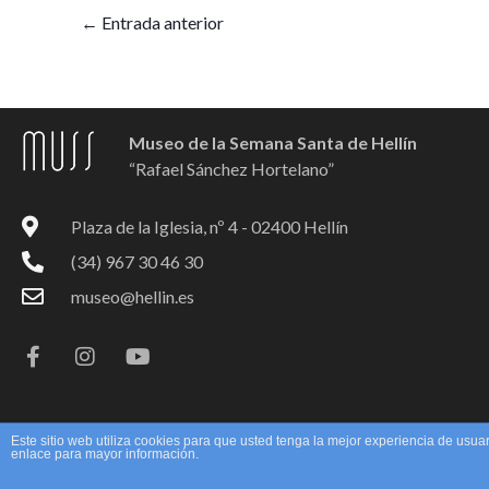
←
Entrada anterior
Museo de la Semana Santa de Hellín
“Rafael Sánchez Hortelano”
Plaza de la Iglesia, nº 4 - 02400 Hellín
(34) 967 30 46 30
museo@hellin.es
F
I
Y
a
n
o
c
s
u
e
t
t
b
a
u
o
g
b
Este sitio web utiliza cookies para que usted tenga la mejor experiencia de us
o
r
e
enlace para mayor información.
Copyright © 2026 Cultura Hellín
Política
k
a