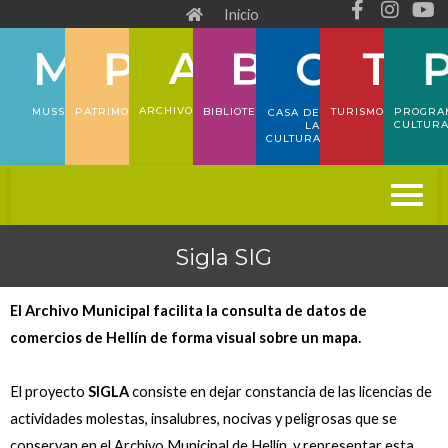
F
I
Y
Ir
Inicio
a
n
o
al
c
s
u
e
t
t
contenido
b
a
u
o
g
b
ARCHIVO
PATRIMONIO
TURISMO
PROGRA
MUSS
BIBLIOTECA
CASA DE
o
r
e
CULTUR
LA
CULTURA
k
a
-
m
f
Sigla SIG
El Archivo Municipal facilita la consulta de datos de
comercios de Hellín de forma visual sobre un mapa.
El proyecto
SIGLA
consiste en dejar constancia de las licencias de
actividades molestas, insalubres, nocivas y peligrosas que se
conservan en el Archivo Municipal de Hellín, y representar esta