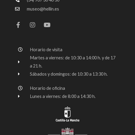
museo@hellin.es
F
I
Y
a
n
o
c
s
u
e
t
t
b
a
u
o
g
b
Horario de visita
o
r
e
k
a
Martes a viernes: de 10:30 a 14:00 h. y de 17
-
m
a 21 h.
f
Sábados y domingos: de 10:30 a 13:30 h.
Horario de oficina
Lunes a viernes: de 8:00 a 14:30 h.