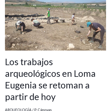
trabajos
arqueológicos
en
Loma
Eugenia
se
retoman
a
partir
Los trabajos
de
arqueológicos en Loma
hoy
Eugenia se retoman a
partir de hoy
ARQUEOLOGÍA
/
P. Cánovas