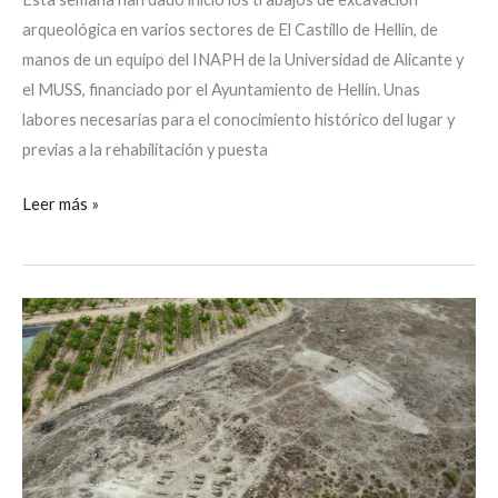
arqueológica en varios sectores de El Castillo de Hellín, de
manos de un equipo del INAPH de la Universidad de Alicante y
el MUSS, financiado por el Ayuntamiento de Hellín. Unas
labores necesarias para el conocimiento histórico del lugar y
previas a la rehabilitación y puesta
Leer más »
Arqueólogos
en
Loma
Eugenia
encuentran
nuevas
evidencias