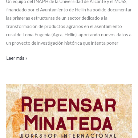
Un equipo del INAPH de la Universidad de Alicante y el MUSS,
financiado por el Ayuntamiento de Hellín ha podido documentar
las primeras estructuras de un sector dedicado a la
transformación de productos agrarios en el asentamiento
rural de Loma Eugenia (Agra, Hellín), aportando nuevos datos a
un proyecto de investigación histórica que intenta poner
Leer más »
Algunos
de
los
mejores
expertos
europeos
en