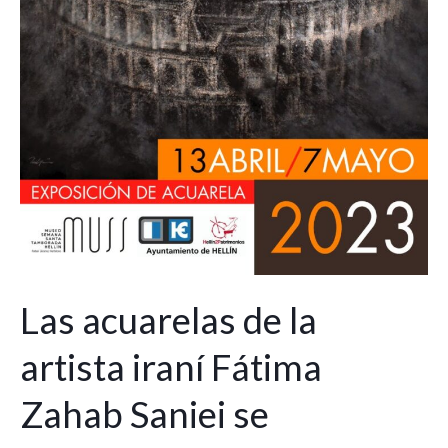
en
el
MUSS
de
Hellín
Las acuarelas de la
artista iraní Fátima
Zahab Saniei se