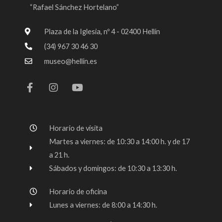
“Rafael Sánchez Hortelano”
Plaza de la Iglesia, nº 4 - 02400 Hellín
(34) 967 30 46 30
museo@hellin.es
F
I
Y
a
n
o
c
s
u
e
t
t
b
a
u
o
g
b
Horario de visita
o
r
e
k
a
Martes a viernes: de 10:30 a 14:00 h. y de 17
-
m
a 21 h.
f
Sábados y domingos: de 10:30 a 13:30 h.
Horario de oficina
Lunes a viernes: de 8:00 a 14:30 h.