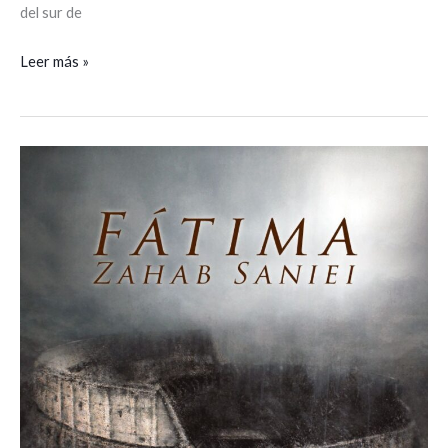
del sur de
Leer más »
Las
acuarelas
de
la
artista
iraní
Fátima
Zahab
Saniei
se
muestran