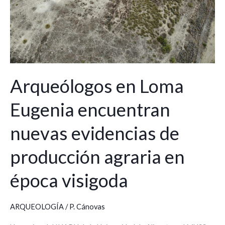
de
producción
agraria
en
época
visigoda
Arqueólogos en Loma
Eugenia encuentran
nuevas evidencias de
producción agraria en
época visigoda
ARQUEOLOGÍA
/
P. Cánovas