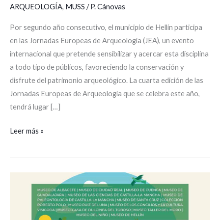
ARQUEOLOGÍA
,
MUSS
/
P. Cánovas
Por segundo año consecutivo, el municipio de Hellín participa
en las Jornadas Europeas de Arqueología (JEA), un evento
internacional que pretende sensibilizar y acercar esta disciplina
a todo tipo de públicos, favoreciendo la conservación y
disfrute del patrimonio arqueológico. La cuarta edición de las
Jornadas Europeas de Arqueología que se celebra este año,
tendrá lugar […]
Leer más »
El
MUSS
celebra
el