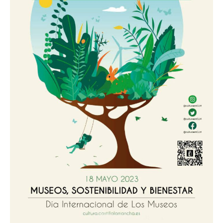
Día
Internacional
de
los
Museos
con
actividades
educativas
y
divulgativas