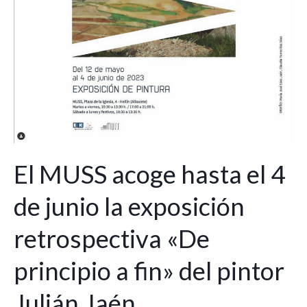
«De
principio
a
fin»
del
pintor
Julián
Jaén
El MUSS acoge hasta el 4
de junio la exposición
retrospectiva «De
principio a fin» del pintor
Julián Jaén