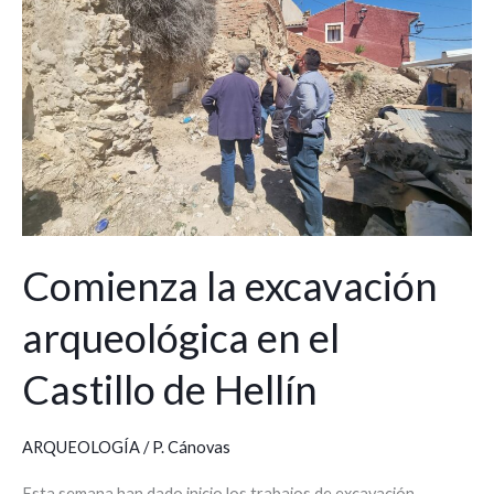
arqueológica
en
el
Castillo
de
Hellín
Comienza la excavación
arqueológica en el
Castillo de Hellín
ARQUEOLOGÍA
/
P. Cánovas
Esta semana han dado inicio los trabajos de excavación