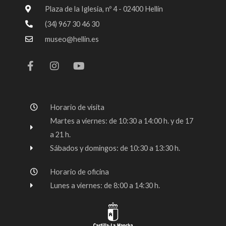
Plaza de la Iglesia, nº 4 - 02400 Hellín
(34) 967 30 46 30
museo@hellin.es
F
I
Y
a
n
o
c
s
u
e
t
t
b
a
u
o
g
b
Horario de visita
o
r
e
k
a
Martes a viernes: de 10:30 a 14:00 h. y de 17
-
m
a 21 h.
f
Sábados y domingos: de 10:30 a 13:30 h.
Horario de oficina
Lunes a viernes: de 8:00 a 14:30 h.