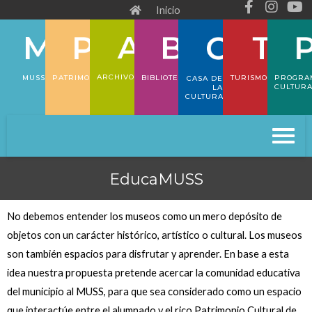
F
I
Y
Ir
Inicio
a
n
o
al
c
s
u
e
t
t
contenido
b
a
u
o
g
b
ARCHIVO
PATRIMONIO
TURISMO
PROGRA
MUSS
BIBLIOTECA
CASA DE
o
r
e
CULTUR
LA
CULTURA
k
a
-
m
f
EducaMUSS
No debemos entender los museos como un mero depósito de
objetos con un carácter histórico, artístico o cultural. Los museos
son también espacios para disfrutar y aprender. En base a esta
idea nuestra propuesta pretende acercar la comunidad educativa
del municipio al MUSS, para que sea considerado como un espacio
que interactúe entre el alumnado y el rico Patrimonio Cultural de