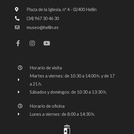
Plaza de la Iglesia, nº 4 - 02400 Hellín
(34) 967 30 46 30
museo@hellin.es
F
I
Y
a
n
o
c
s
u
e
t
t
b
a
u
o
g
b
Horario de visita
o
r
e
k
a
Martes a viernes: de 10:30 a 14:00 h. y de 17
-
m
a 21 h.
f
Sábados y domingos: de 10:30 a 13:30 h.
Horario de oficina
Lunes a viernes: de 8:00 a 14:30 h.