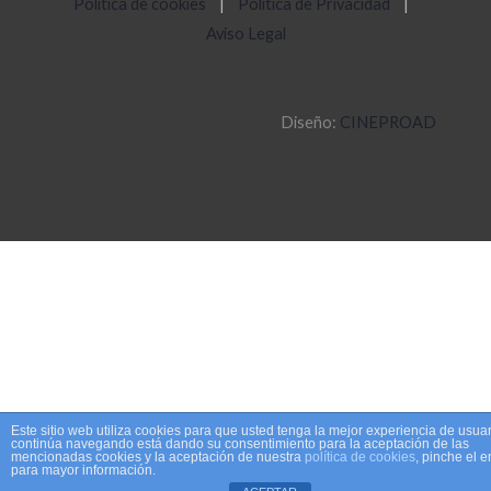
Política de cookies
|
Política de Privacidad
|
Aviso Legal
Diseño:
CINEPROAD
Este sitio web utiliza cookies para que usted tenga la mejor experiencia de usuar
continúa navegando está dando su consentimiento para la aceptación de las
mencionadas cookies y la aceptación de nuestra
política de cookies
, pinche el 
para mayor información.