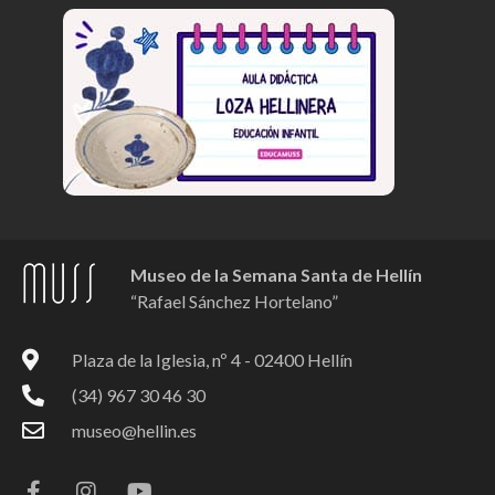
Museo de la Semana Santa de Hellín
“Rafael Sánchez Hortelano”
Plaza de la Iglesia, nº 4 - 02400 Hellín
(34) 967 30 46 30
museo@hellin.es
F
I
Y
a
n
o