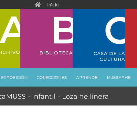
Inicio
RCHIVO
BIBLIOTECA
CASA DE LA
CULTURA
EXPOSICIÓN
COLECCIONES
APRENDE
MUSSYPHE
aMUSS - Infantil - Loza hellinera