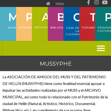
F
I
Y
Ir
Inicio
a
n
o
al
c
s
u
e
t
t
contenido
b
a
u
o
g
b
ARCHIVO
PATRIMONIO
TURISMO
PROGRA
MUSS
BIBLIOTECA
CASA DE
o
r
e
CULTUR
LA
CULTURA
k
a
-
m
f
MUSSYPHE
La ASOCIACIÓN DE AMIGOS DEL MUSS Y DEL PATRIMONIO
DE HELLÍN (MUSSYPHE) tiene como finalidad esencial apoyar e
impulsar las actividades realizadas por el MUSS y el ARCHIVO
MUNICIPAL, así como todo lo relacionado con el Patrimonio de la
ciudad de Hellín (Natural, Artístico, Histórico, Documental,
Bibliográfico, etc.), en cumplimiento de sus propios fines,