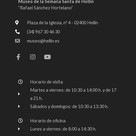
Museo de la Semana Santa de Hellín
“Rafael Sánchez Hortelano”
Plaza de la Iglesia, nº 4 - 02400 Hellín
(34) 967 30 46 30
museo@hellin.es
F
I
Y
a
n
o
c
s
u
e
t
t
b
a
u
o
g
b
Horario de visita
o
r
e
k
a
Martes a viernes: de 10:30 a 14:00 h. y de 17
-
m
a 21 h.
f
Sábados y domingos: de 10:30 a 13:30 h.
Horario de oficina
Lunes a viernes: de 8:00 a 14:30 h.